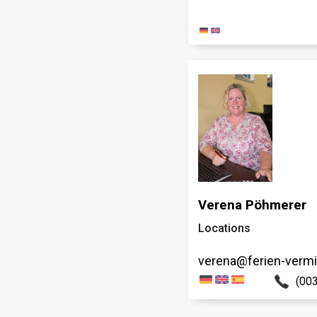
Verena Pöhmerer
Locations
verena@ferien-verm
(00