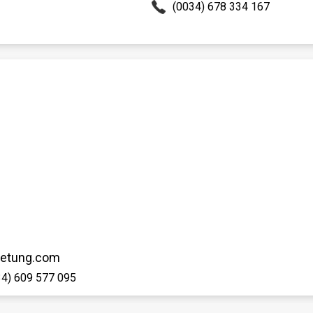
(0034) 678 334 167
ietung.com
34) 609 577 095