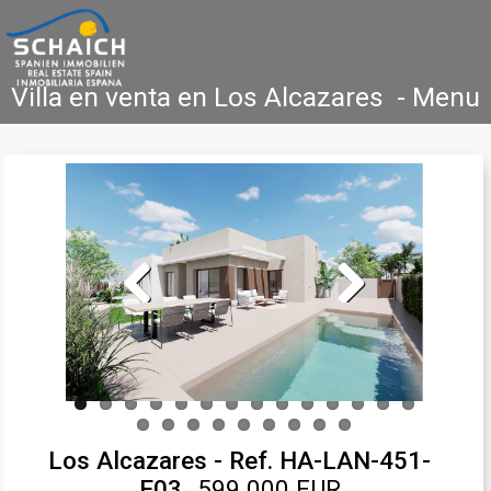
Villa en venta en Los Alcazares - Menu
Accueil
Costa Blanca
Vente
Location
Nouvelle Construction
Références
Contact
Previous
Next
Los Alcazares - Ref. HA-LAN-451-
E03
599.000 EUR