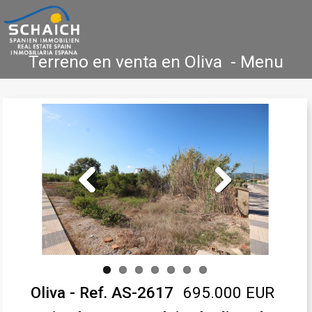
Terreno en venta en Oliva - Menu
Accueil
Costa Blanca
Vente
Location
Nouvelle Construction
Références
Contact
Previous
Next
Oliva - Ref. AS-2617
695.000 EUR