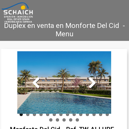
Duplex en venta en Monforte Del Cid -
Menu
Accueil
Costa Blanca
Vente
Location
Nouvelle Construction
Références
Contact
Previous
Next