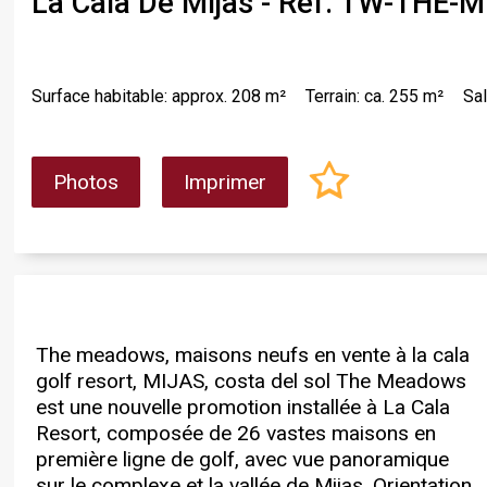
La Cala De Mijas - Ref. TW-THE
Surface habitable: approx. 208 m²
Terrain: ca. 255 m²
Sal
Photos
Imprimer
The meadows, maisons neufs en vente à la cala
construction et à la classe énergétique A. La
des petites rues bien conservées de sa vieille
golf resort, MIJAS, costa del sol The Meadows
cala resort, MIJAS et ses environs The
ville, faire les boutiques à Marbella ou
est une nouvelle promotion installée à La Cala
Meadows se situe à La Cala Golf, où les
Fuengirola, ou encore profiter de la vie nocturne
Resort, composée de 26 vastes maisons en
propriétaires des promotions Taylor Wimpey du
de La Cala de Mijas ou Puerto Banús. En
première ligne de golf, avec vue panoramique
Resort bénéficient des offres et remises de la
définitive, une nouvelle résidence qui réunit les
sur le complexe et la vallée de Mijas. Orientation
Privilege Card. La Cala Golf Resort possède 3
avantages d’un environnement exclusif,