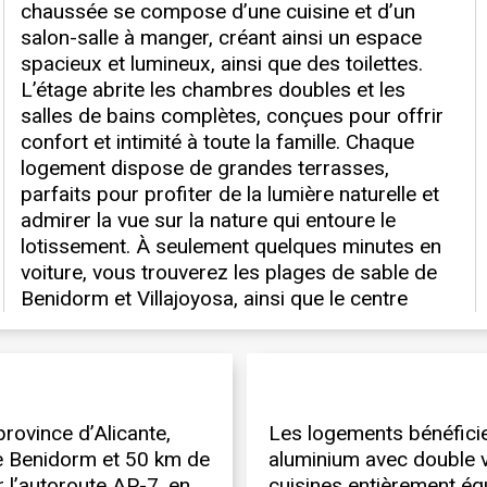
province d’Alicante,
Les logements bénéficie
de Benidorm et 50 km de
aluminium avec double v
r l’autoroute AP-7, en
cuisines entièrement é