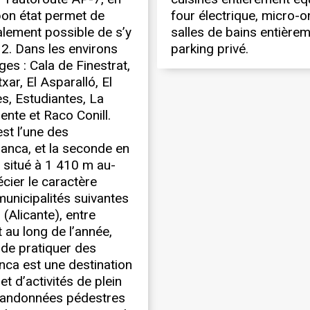
 bon état permet de
four électrique, micro-o
galement possible de s’y
salles de bains entière
32. Dans les environs
parking privé.
es : Cala de Finestrat,
xar, El Asparalló, El
es, Estudiantes, La
ente et Raco Conill.
st l’une des
anca, et la seconde en
, situé à 1 410 m au-
écier le caractère
municipalités suivantes
 (Alicante), entre
 au long de l’année,
de pratiquer des
anca est une destination
t d’activités de plein
f, randonnées pédestres