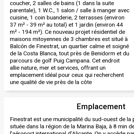
coucher, 2 salles de bains (1 dans la suite
chaussée se compose d’une cuisine et d’un
internationales, de supermarchés et de toutes
parentale), 1 W.C., 1 salon / salle à manger avec
salon-salle à manger, créant ainsi un espace
les commodités nécessaires à la vie
cuisine, 1 coin buanderie, 2 terrasses (environ
spacieux et lumineux, ainsi que des toilettes.
quotidienne. Les résidents profiteront
37 m² - 39 m² au total) et 1 jardin (environ 44
L’étage abrite les chambres doubles et les
d’espaces communs avec une piscine
m² - 194 m²). Ce nouveau projet résidentiel de
salles de bains complètes, conçues pour offrir
communautaire, de vastes jardins de style
maisons mitoyennes de 3 chambres est situé à
confort et intimité à toute la famille. Chaque
méditerranéen et d’espaces de détente en plein
Balcón de Finestrat, un quartier calme et soigné
logement dispose de grandes terrasses,
air. Tout cela dans un environnement conçu
de la Costa Blanca, tout près de Benidorm et du
parfaits pour profiter de la lumière naturelle et
pour le bien-être et pour profiter du climat doux
parcours de golf Puig Campana. Cet endroit
admirer la vue sur la nature qui entoure le
de la Costa Blanca tout au long de l’année.
allie nature, mer et services, offrant un
lotissement. À seulement quelques minutes en
Chaque logement disposera d’une ou deux
emplacement idéal pour ceux qui recherchent
voiture, vous trouverez les plages de sable de
une qualité de vie près de la côte
Benidorm et Villajoyosa, ainsi que le centre
Emplacement
Finestrat est une municipalité du sud-ouest de la 
située dans la région de la Marina Baja, à 8 min 
l’aéroport international d’Alicante. On y accède pa