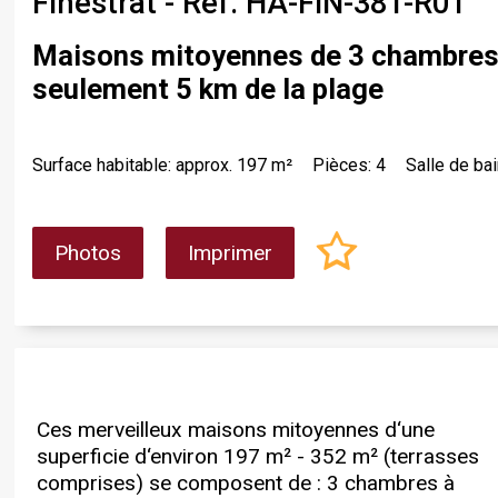
Finestrat - Ref. HA-FIN-381-R01
Maisons mitoyennes de 3 chambres à
seulement 5 km de la plage
Surface habitable: approx. 197 m²
Pièces: 4
Salle de bai
Photos
Imprimer
Ces merveilleux maisons mitoyennes d‘une
méditerranéenne. Les maisons mitoyennes
commercial La Marina, qui propose un large
superficie d‘environ 197 m² - 352 m² (terrasses
présentent un design moderne et fonctionnel
choix de boutiques, restaurants et équipements
comprises) se composent de : 3 chambres à
avec un plan d’étage ouvert. Le rez-de-
de loisir. Le quartier dispose également d’écoles