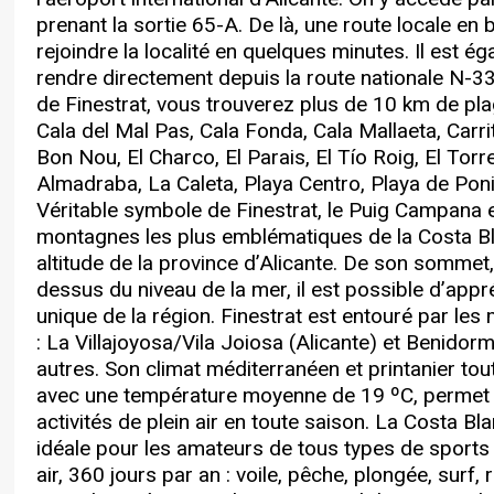
prenant la sortie 65-A. De là, une route locale en
rejoindre la localité en quelques minutes. Il est é
rendre directement depuis la route nationale N-3
de Finestrat, vous trouverez plus de 10 km de plag
Cala del Mal Pas, Cala Fonda, Cala Mallaeta, Carrit
Bon Nou, El Charco, El Parais, El Tío Roig, El Torr
Almadraba, La Caleta, Playa Centro, Playa de Poni
Véritable symbole de Finestrat, le Puig Campana e
montagnes les plus emblématiques de la Costa Bl
altitude de la province d’Alicante. De son sommet
dessus du niveau de la mer, il est possible d’appr
unique de la région. Finestrat est entouré par les 
: La Villajoyosa/Vila Joiosa (Alicante) et Benidorm
autres. Son climat méditerranéen et printanier tout
avec une température moyenne de 19 ºC, permet 
activités de plein air en toute saison. La Costa Bl
idéale pour les amateurs de tous types de sports e
air, 360 jours par an : voile, pêche, plongée, sur