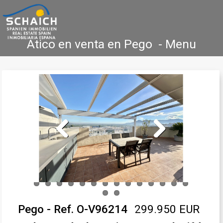
Atico en venta en Pego - Menu
Accueil
Costa Blanca
Vente
Location
Nouvelle Construction
Références
Contact
Previous
Next
Pego - Ref. O-V96214
299.950 EUR