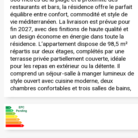
restaurants et bars, la résidence offre le parfait
paysagers et des espaces partagés conçus
gainable, pompe à chaleur et ventilation
équilibre entre confort, commodité et style de
pour la détente et les loisirs. Parmi les
mécaniqueFibre optique et télévision par
vie méditerranéen. La livraison est prévue pour
équipements supplémentaires figurent internet
satelliteGarage et rangement disponibles en
fin 2027, avec des finitions de haute qualité et
par fibre optique, télévision par satellite et
supplémentLivraison prévue fin 2027 Ce duplex
un design économe en énergie dans toute la
chauffage au sol, garantissant un confort
combine un design réfléchi avec un
résidence. L’appartement dispose de 98,5 m²
moderne. Le place de garage et les espaces de
emplacement privilégié, en faisant un choix idéal
répartis sur deux étages, complétés par une
rangement privés au sous-sol sont disponibles
pour une maison de vacances élégante ou une
terrasse privée partiellement couverte, idéale
moyennant un coût supplémentaire.
résidence permanente à Jávea. Contactez-nous
pour les repas en extérieur ou la détente. Il
Caractéristiques clés : Emplacement privilégié à
dès aujourd’hui pour plus de détails ou pour
comprend un séjour-salle à manger lumineux de
Cala Blanca, à seulement 500 m de la
style ouvert avec cuisine moderne, deux
plageAppartement duplex de 98,5 m² sur deux
chambres confortables et trois salles de bains,
étages2 chambres et 3 salles de bainsTerrasse