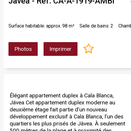
Javea - Ref. CA-A-1919-AMBI
Surface habitable: approx. 98 m²
Salle de bains: 2
Chamb
Photos
Imprimer
Élégant appartement duplex à Cala Blanca,
garantissant intimité et flexibilité pour les
privée partiellement couverteBuanderie séparée
Jávea Cet appartement duplex moderne au
résidents et leurs invités. Une buanderie
sur la partie couverte de la terrasseSéjour
deuxième étage fait partie d’un nouveau
séparée située sur la partie couverte de la
lumineux et ouvert avec finitions Porcelanosa et
développement exclusif à Cala Blanca, l’un des
terrasse ajoute un confort supplémentaire. Les
accents en boisGrande piscine commune avec
quartiers les plus prisés de Jávea. À seulement
installations communes incluent une grande
espace enfantsJardins communs
500 mètres de la plage et à proximité des
piscine avec espace pour enfants, des jardins
paysagersChauffage au sol, climatisation