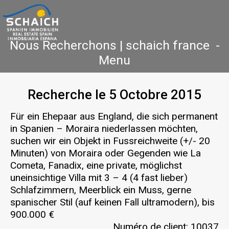
Nous Recherchons | schaich france -
Menu
Recherche le 5 Octobre 2015
Accueil
Costa Blanca
Vente
Location
Nouvelle Construction
Références
Für ein Ehepaar aus England, die sich permanent
in Spanien – Moraira niederlassen möchten,
Contact
suchen wir ein Objekt in Fussreichweite (+/- 20
Minuten) von Moraira oder Gegenden wie La
Cometa, Fanadix, eine private, möglichst
uneinsichtige Villa mit 3 – 4 (4 fast lieber)
Schlafzimmern, Meerblick ein Muss, gerne
spanischer Stil (auf keinen Fall ultramodern), bis
900.000 €
Numéro de client: 10037